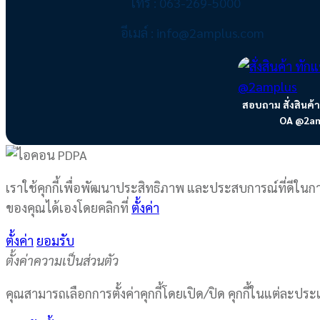
โทร : 063-269-5000
be
อีเมล์ : info@2amplus.com
chosen
on
the
product
page
สอบถาม สั่งสินค้
OA @2am
เราใช้คุกกี้เพื่อพัฒนาประสิทธิภาพ และประสบการณ์ที่ดีในก
ของคุณได้เองโดยคลิกที่
ตั้งค่า
ตั้งค่า
ยอมรับ
ตั้งค่าความเป็นส่วนตัว
คุณสามารถเลือกการตั้งค่าคุกกี้โดยเปิด/ปิด คุกกี้ในแต่ละประ