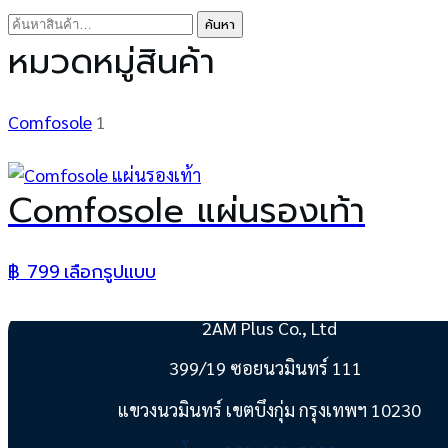
ค้นหา:
ค้นหา
หมวดหมู่สินค้า
Comfosole
1
Comfosole แผ่นรองเท้า
฿
799
เลือกรูปแบบ
This
product
has
2AM Plus Co., Ltd
multiple
399/19 ซอยนวมินทร์ 111
variants.
The
แขวงนวมินทร์ เขตบึงกุ่ม กรุงเทพฯ 10230
options
may