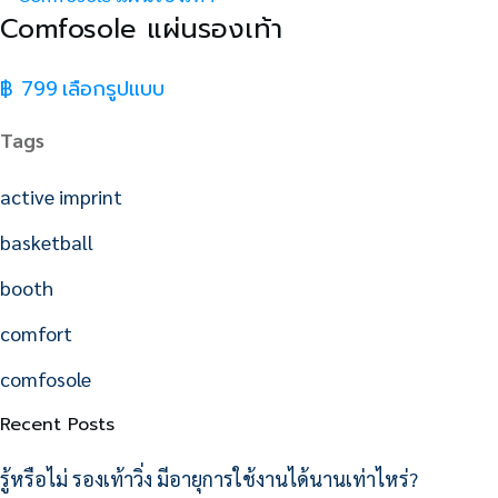
Comfosole แผ่นรองเท้า
฿
799
เลือกรูปแบบ
This
product
Tags
has
multiple
active imprint
variants.
basketball
The
booth
options
may
comfort
be
comfosole
chosen
Recent Posts
on
the
รู้หรือไม่ รองเท้าวิ่ง มีอายุการใช้งานได้นานเท่าไหร่?