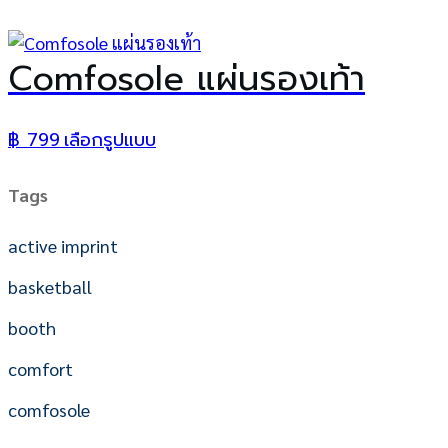
Comfosole แผ่นรองเท้า
฿
799
เลือกรูปแบบ
This
product
has
Tags
multiple
variants.
active imprint
The
basketball
options
may
booth
be
chosen
comfort
on
comfosole
the
product