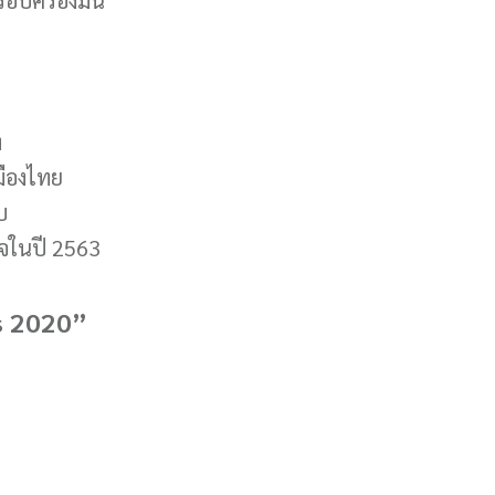
้ครอบครองมัน
ง
มืองไทย
บ
็จในปี 2563
s 2020”