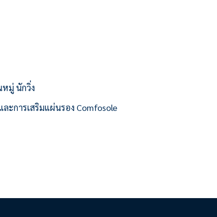
มู่ นักวิ่ง
ก และการเสริมแผ่นรอง Comfosole