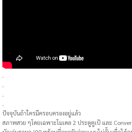
.
.
.
.
ปัจจุบันถ้าใครมีครอบครองอยู่แล้ว
สภาพสวย ๆโดยเฉพาะโมเดล 2 ประตูคูเป้ และ Convert